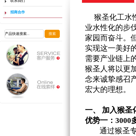
联系我们
招商合作
猴圣化工水
业水性化的步
家园而奋斗。
实现这一美好
需要产业链上
猴圣人将以更
念来诚挚感召
宏大的理想。
一、 加入猴圣
优势一：300
通过猴圣专业